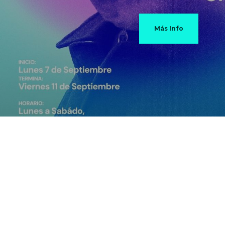
Más Info
Contácta