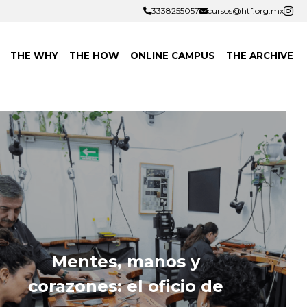
3338255057
3338255057
cursos@htf.org.mx
cursos@htf.org.mx
THE WHY
THE HOW
ONLINE CAMPUS
THE ARCHIVE
Mentes, manos y 
corazones: el oficio de 