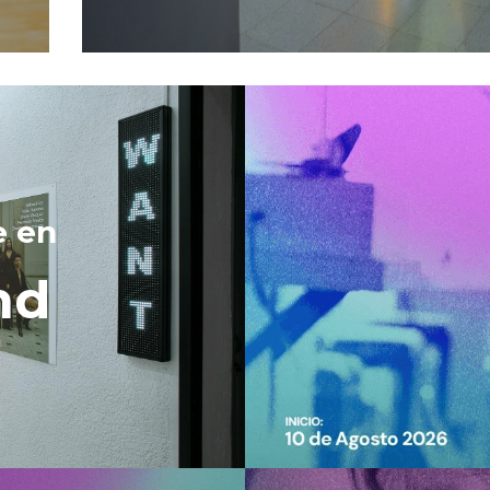
e en 
nd