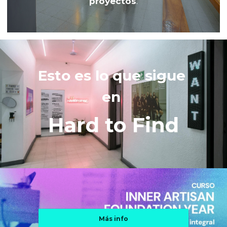
proyectos
.
Esto es lo que sigue 
en 
Hard to Find
Más info