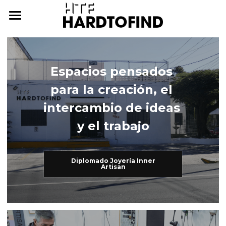
THE WHERE
THE WHAT
Espacios pensados 
THE WHO
The What
para la creación, el 
Inner Artisan
THE WHY
The Who
intercambio de ideas 
y el trabajo
International Workshops
At Home
THE HOW
Further Studies
Family
ONLINE CAMPUS
Diplomado Joyería Inner
Artisan
Try Hard
Dear Friends
THE ARCHIVE
3338255057
cursos@htf.org.mx