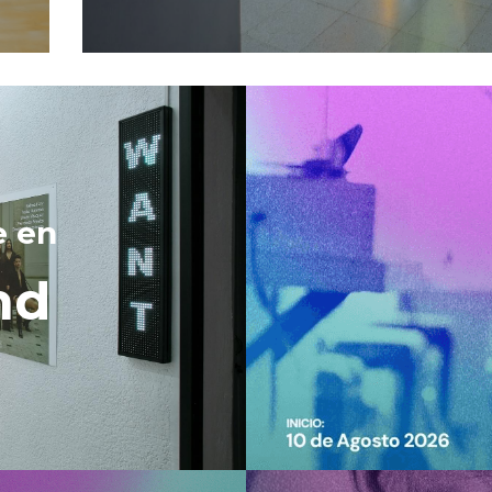
e en 
nd