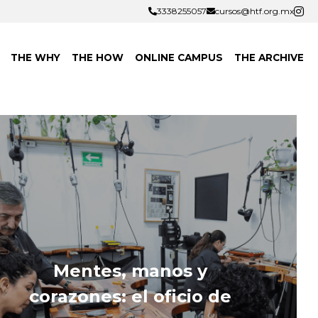
3338255057
3338255057
cursos@htf.org.mx
cursos@htf.org.mx
THE WHY
THE HOW
ONLINE CAMPUS
THE ARCHIVE
Mentes, manos y 
corazones: el oficio de 