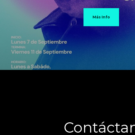
Más Info
Contácta