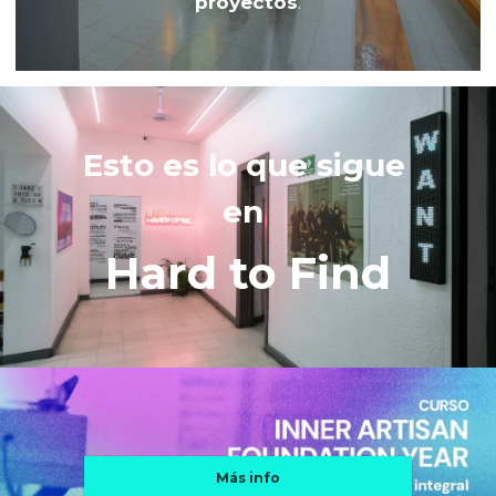
proyectos
.
Esto es lo que sigue 
en 
Hard to Find
Más info