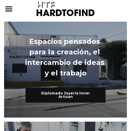
THE WHERE
THE WHAT
Espacios pensados 
THE WHO
The What
para la creación, el 
Inner Artisan
THE WHY
The Who
intercambio de ideas 
y el trabajo
International Workshops
At Home
THE HOW
Further Studies
Family
ONLINE CAMPUS
Diplomado Joyería Inner
Artisan
Try Hard
Dear Friends
THE ARCHIVE
3338255057
cursos@htf.org.mx