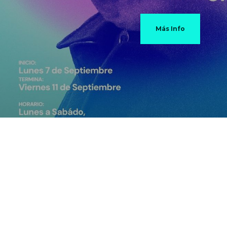
Más Info
Contácta