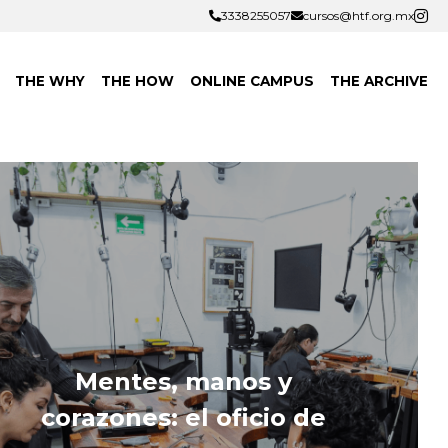
3338255057
3338255057
cursos@htf.org.mx
cursos@htf.org.mx
THE WHY
THE HOW
ONLINE CAMPUS
THE ARCHIVE
Mentes, manos y 
corazones: el oficio de 