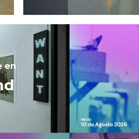
e en 
nd