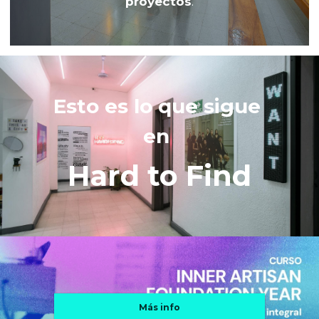
proyectos
.
Esto es lo que sigue 
en 
Hard to Find
Más info