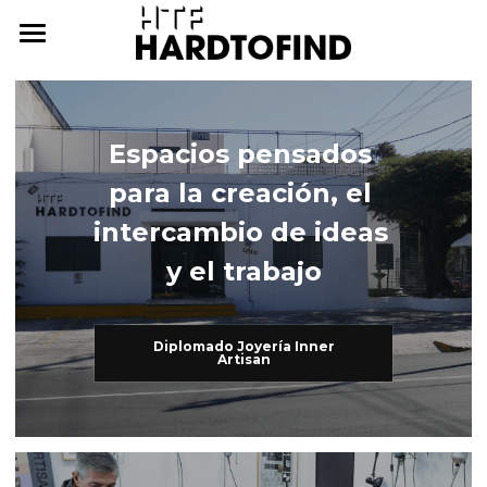
THE WHERE
THE WHAT
Espacios pensados 
THE WHO
The What
para la creación, el 
Inner Artisan
THE WHY
The Who
intercambio de ideas 
y el trabajo
International Workshops
At Home
THE HOW
Further Studies
Family
ONLINE CAMPUS
Diplomado Joyería Inner
Artisan
Try Hard
Dear Friends
THE ARCHIVE
3338255057
cursos@htf.org.mx