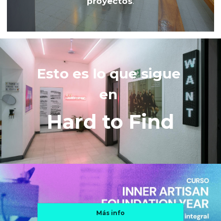
proyectos
.
Esto es lo que sigue 
en 
Hard to Find
Más info