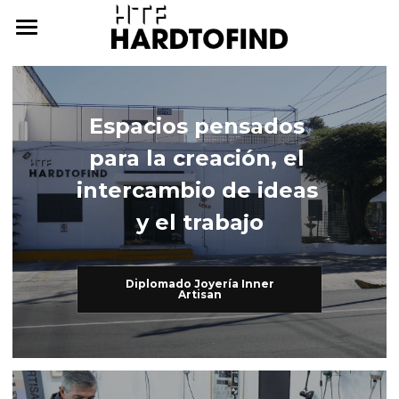
THE WHERE
THE WHAT
Espacios pensados 
THE WHO
The What
para la creación, el 
Inner Artisan
THE WHY
The Who
intercambio de ideas 
y el trabajo
International Workshops
At Home
THE HOW
Further Studies
Family
ONLINE CAMPUS
Diplomado Joyería Inner
Artisan
Try Hard
Dear Friends
THE ARCHIVE
3338255057
cursos@htf.org.mx