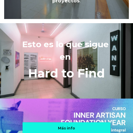
proyectos
.
Esto es lo que sigue 
en 
Hard to Find
Más info