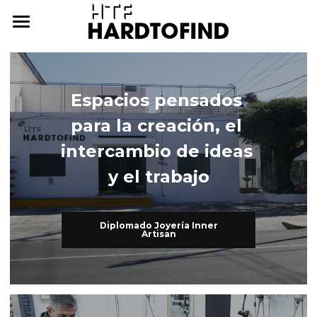
THE WHERE
THE WHAT
Espacios pensados 
THE WHO
The What
para la creación, el 
Inner Artisan
THE WHY
The Who
intercambio de ideas 
y el trabajo
International Workshops
At Home
THE HOW
Further Studies
Family
ONLINE CAMPUS
Diplomado Joyería Inner
Artisan
Try Hard
Dear Friends
THE ARCHIVE
3338255057
cursos@htf.org.mx