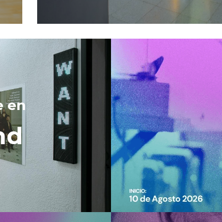
e en 
nd