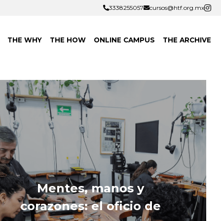
3338255057
3338255057
cursos@htf.org.mx
cursos@htf.org.mx
THE WHY
THE HOW
ONLINE CAMPUS
THE ARCHIVE
Mentes, manos y 
corazones: el oficio de 