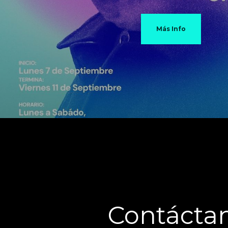
Más Info
Contácta