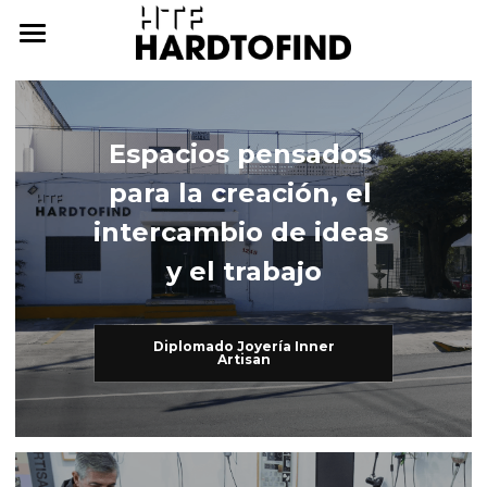
THE WHERE
THE WHAT
Espacios pensados 
THE WHO
The What
para la creación, el 
Inner Artisan
THE WHY
The Who
intercambio de ideas 
y el trabajo
International Workshops
At Home
THE HOW
Further Studies
Family
ONLINE CAMPUS
Diplomado Joyería Inner
Artisan
Try Hard
Dear Friends
THE ARCHIVE
3338255057
cursos@htf.org.mx