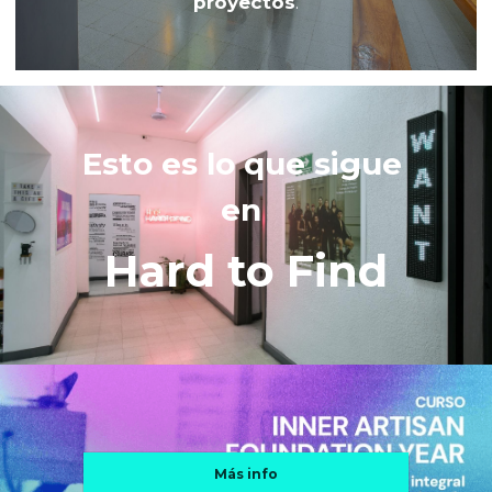
proyectos
.
Esto es lo que sigue 
en 
Hard to Find
Más info