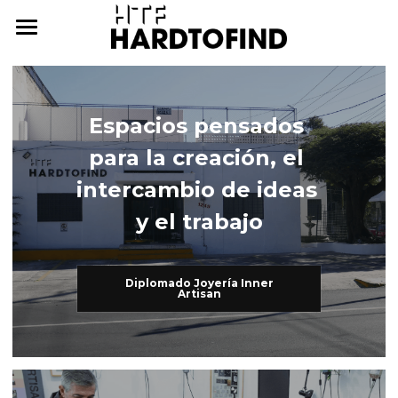
THE WHERE
THE WHAT
Espacios pensados 
THE WHO
The What
para la creación, el 
Inner Artisan
THE WHY
The Who
intercambio de ideas 
y el trabajo
International Workshops
At Home
THE HOW
Further Studies
Family
ONLINE CAMPUS
Diplomado Joyería Inner
Artisan
Try Hard
Dear Friends
THE ARCHIVE
3338255057
cursos@htf.org.mx