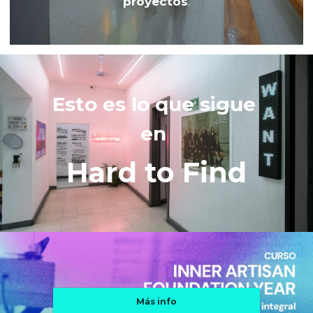
proyectos
.
Esto es lo que sigue 
en 
Hard to Find
Más info