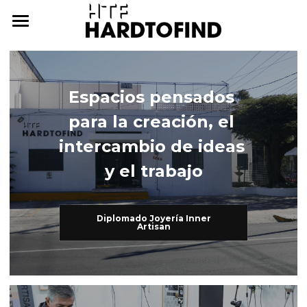
THE WHERE
THE WHAT
Espacios pensados 
THE WHO
The What
para la creación, el 
Inner Artisan
THE WHY
The Who
intercambio de ideas 
y el trabajo
International Workshops
At Home
THE HOW
Further Studies
Family
ONLINE CAMPUS
Diplomado Joyería Inner
Artisan
Try Hard
Dear Friends
THE ARCHIVE
3338255057
cursos@htf.org.mx