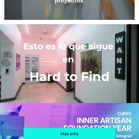
proyectos
.
Esto es lo que sigue 
en 
Hard to Find
Más info