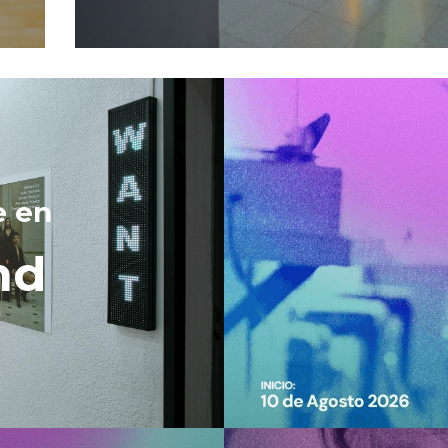
e en 
nd