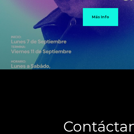
Más Info
Contácta