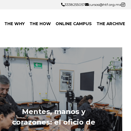
3338255057
3338255057
cursos@htf.org.mx
cursos@htf.org.mx
THE WHY
THE HOW
ONLINE CAMPUS
THE ARCHIVE
Mentes, manos y 
corazones: el oficio de 