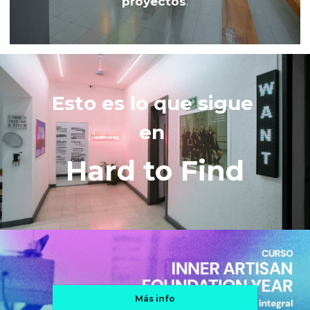
proyectos
.
Esto es lo que sigue 
en 
Hard to Find
Más info