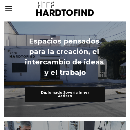
THE WHERE
THE WHAT
Espacios pensados 
THE WHO
The What
para la creación, el 
Inner Artisan
THE WHY
The Who
intercambio de ideas 
y el trabajo
International Workshops
At Home
THE HOW
Further Studies
Family
ONLINE CAMPUS
Diplomado Joyería Inner
Artisan
Try Hard
Dear Friends
THE ARCHIVE
3338255057
cursos@htf.org.mx