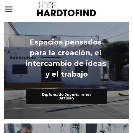
THE WHERE
THE WHAT
Espacios pensados 
THE WHO
The What
para la creación, el 
Inner Artisan
THE WHY
The Who
intercambio de ideas 
y el trabajo
International Workshops
At Home
THE HOW
Further Studies
Family
ONLINE CAMPUS
Diplomado Joyería Inner
Artisan
Try Hard
Dear Friends
THE ARCHIVE
3338255057
cursos@htf.org.mx