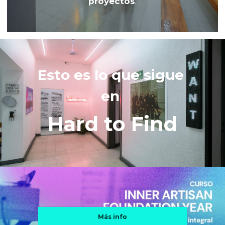
proyectos
.
Esto es lo que sigue 
en 
Hard to Find
Más info