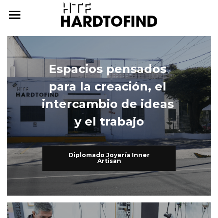
THE WHERE
THE WHAT
Espacios pensados 
THE WHO
The What
para la creación, el 
Inner Artisan
THE WHY
The Who
intercambio de ideas 
y el trabajo
International Workshops
At Home
THE HOW
Further Studies
Family
ONLINE CAMPUS
Diplomado Joyería Inner
Artisan
Try Hard
Dear Friends
THE ARCHIVE
3338255057
cursos@htf.org.mx