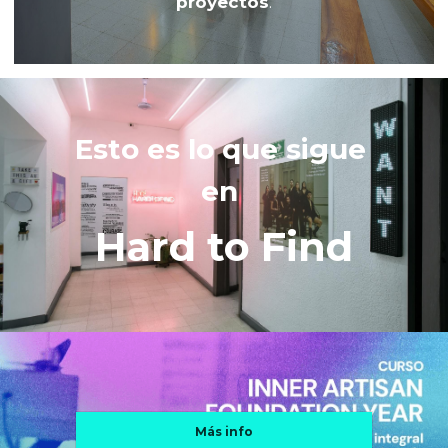
proyectos
.
Esto es lo que sigue 
en 
Hard to Find
Más info