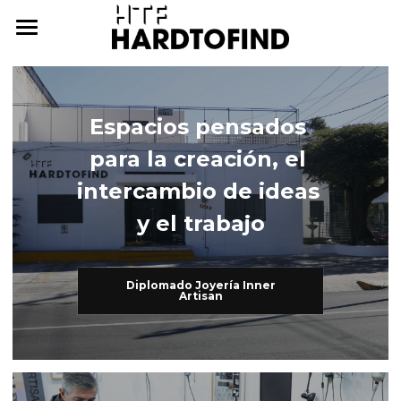
THE WHERE
THE WHAT
Espacios pensados 
THE WHO
The What
para la creación, el 
Inner Artisan
THE WHY
The Who
intercambio de ideas 
y el trabajo
International Workshops
At Home
THE HOW
Further Studies
Family
ONLINE CAMPUS
Diplomado Joyería Inner
Artisan
Try Hard
Dear Friends
THE ARCHIVE
3338255057
cursos@htf.org.mx