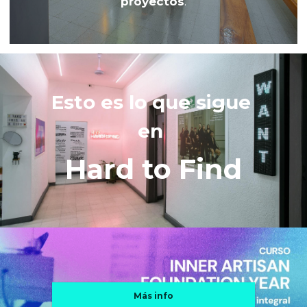
proyectos
.
Esto es lo que sigue 
en 
Hard to Find
Más info