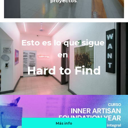
proyectos
.
Esto es lo que sigue 
en 
Hard to Find
Más info