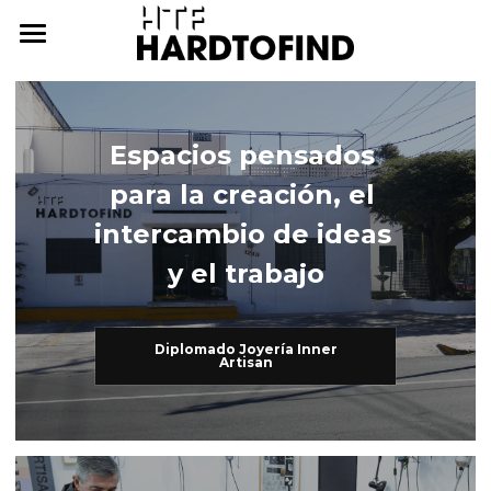
THE WHERE
THE WHAT
Espacios pensados 
THE WHO
The What
para la creación, el 
Inner Artisan
THE WHY
The Who
intercambio de ideas 
y el trabajo
International Workshops
At Home
THE HOW
Further Studies
Family
ONLINE CAMPUS
Diplomado Joyería Inner
Artisan
Try Hard
Dear Friends
THE ARCHIVE
3338255057
cursos@htf.org.mx