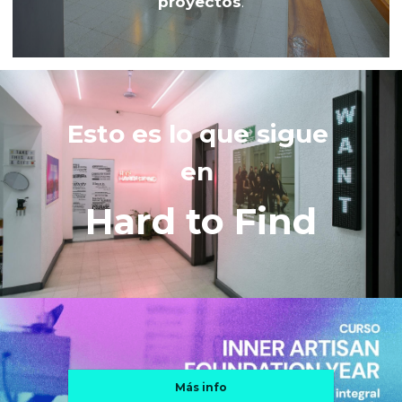
proyectos
.
Esto es lo que sigue 
en 
Hard to Find
Más info