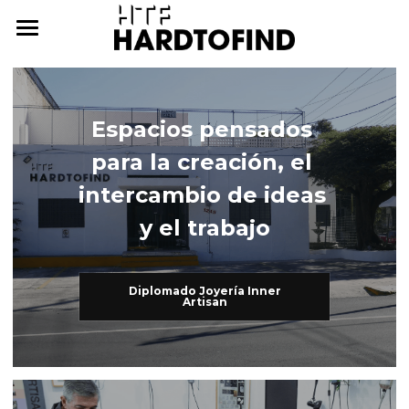
THE WHERE
THE WHAT
Espacios pensados 
THE WHO
The What
para la creación, el 
Inner Artisan
THE WHY
The Who
intercambio de ideas 
y el trabajo
International Workshops
At Home
THE HOW
Further Studies
Family
ONLINE CAMPUS
Diplomado Joyería Inner
Artisan
Try Hard
Dear Friends
THE ARCHIVE
3338255057
cursos@htf.org.mx