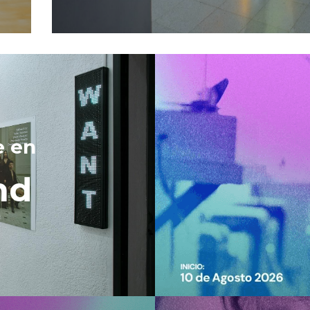
e en 
nd