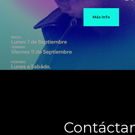
Más Info
Contácta