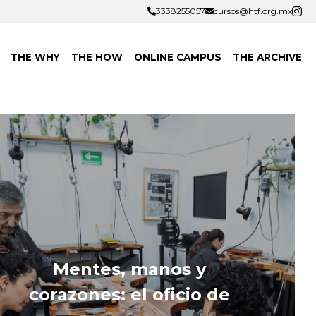
3338255057
3338255057
cursos@htf.org.mx
cursos@htf.org.mx
THE WHY
THE HOW
ONLINE CAMPUS
THE ARCHIVE
Mentes, manos y 
corazones: el oficio de 