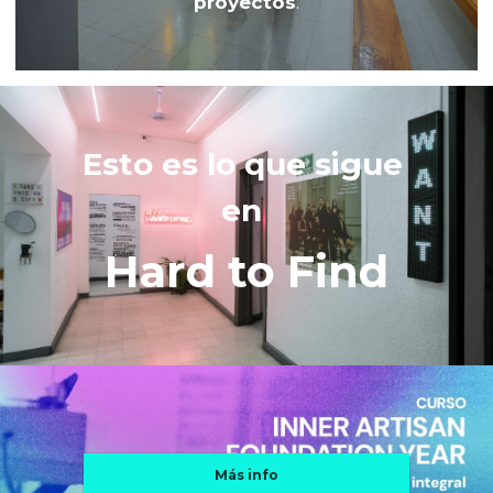
proyectos
.
Esto es lo que sigue 
en 
Hard to Find
Más info