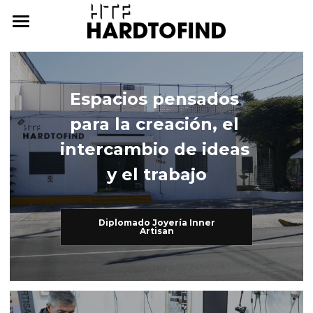
THE WHERE
THE WHAT
Espacios pensados 
THE WHO
The What
para la creación, el 
Inner Artisan
THE WHY
The Who
intercambio de ideas 
y el trabajo
International Workshops
At Home
THE HOW
Further Studies
Family
ONLINE CAMPUS
Diplomado Joyería Inner
Artisan
Try Hard
Dear Friends
THE ARCHIVE
3338255057
cursos@htf.org.mx