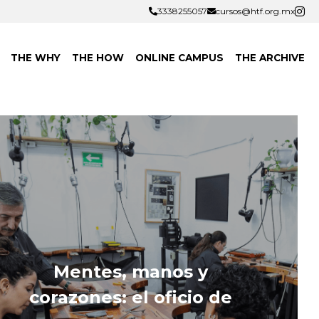
3338255057
3338255057
cursos@htf.org.mx
cursos@htf.org.mx
THE WHY
THE HOW
ONLINE CAMPUS
THE ARCHIVE
Mentes, manos y 
corazones: el oficio de 