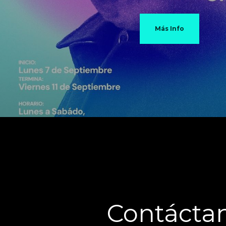
Más Info
Contácta