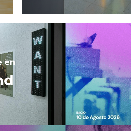
e en 
nd