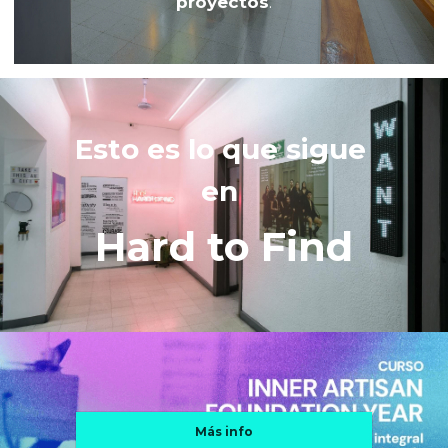
proyectos
.
Esto es lo que sigue 
en 
Hard to Find
Más info