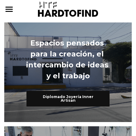
THE WHERE
THE WHAT
Espacios pensados 
THE WHO
The What
para la creación, el 
Inner Artisan
THE WHY
The Who
intercambio de ideas 
y el trabajo
International Workshops
At Home
THE HOW
Further Studies
Family
ONLINE CAMPUS
Diplomado Joyería Inner
Artisan
Try Hard
Dear Friends
THE ARCHIVE
3338255057
cursos@htf.org.mx