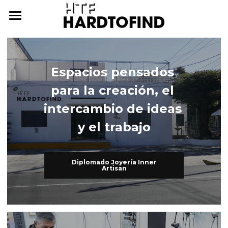
THE WHERE
THE WHAT
Espacios pensados 
THE WHO
The What
para la creación, el 
Inner Artisan
THE WHY
The Who
intercambio de ideas 
y el trabajo
International Workshops
At Home
THE HOW
Further Studies
Family
ONLINE CAMPUS
Diplomado Joyería Inner
Artisan
Try Hard
Dear Friends
THE ARCHIVE
3338255057
cursos@htf.org.mx