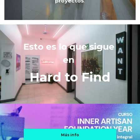
proyectos
.
Esto es lo que sigue 
en 
Hard to Find
Más info