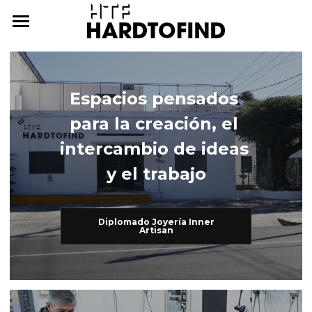
THE WHERE
THE WHAT
Espacios pensados 
THE WHO
The What
para la creación, el 
Inner Artisan
THE WHY
The Who
intercambio de ideas 
y el trabajo
International Workshops
At Home
THE HOW
Further Studies
Family
ONLINE CAMPUS
Diplomado Joyería Inner
Artisan
Try Hard
Dear Friends
THE ARCHIVE
3338255057
cursos@htf.org.mx