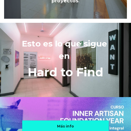
proyectos
.
Esto es lo que sigue 
en 
Hard to Find
Más info