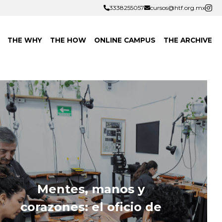
3338255057
3338255057
cursos@htf.org.mx
cursos@htf.org.mx
THE WHY
THE HOW
ONLINE CAMPUS
THE ARCHIVE
Mentes, manos y 
corazones: el oficio de 