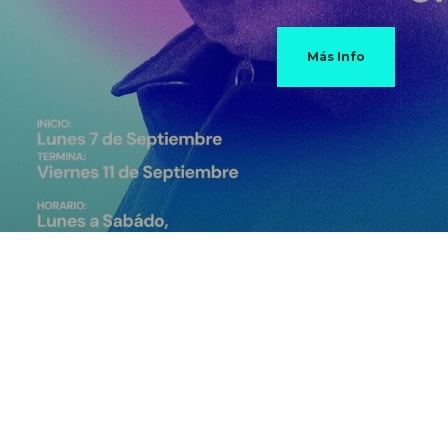
Más Info
Contácta