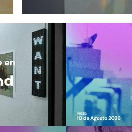
e en 
nd