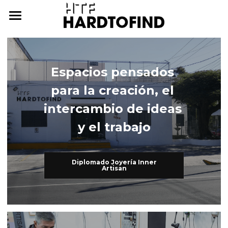
THE WHERE
THE WHAT
Espacios pensados 
THE WHO
The What
para la creación, el 
Inner Artisan
THE WHY
The Who
intercambio de ideas 
y el trabajo
International Workshops
At Home
THE HOW
Further Studies
Family
ONLINE CAMPUS
Diplomado Joyería Inner
Artisan
Try Hard
Dear Friends
THE ARCHIVE
3338255057
cursos@htf.org.mx