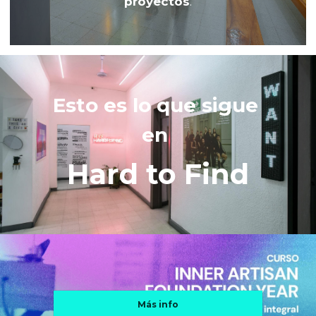
proyectos
.
Esto es lo que sigue 
en 
Hard to Find
Más info