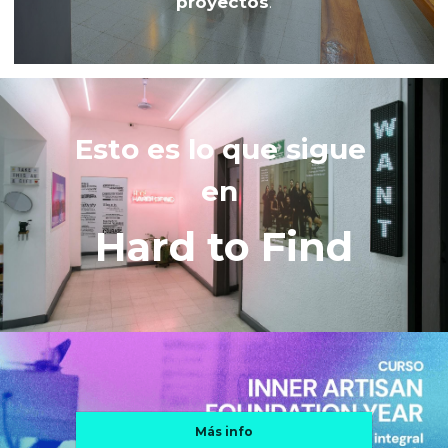
proyectos
.
Esto es lo que sigue 
en 
Hard to Find
Más info