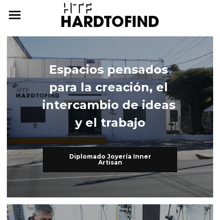
THE WHERE
THE WHAT
Espacios pensados 
THE WHO
The What
para la creación, el 
Inner Artisan
THE WHY
The Who
intercambio de ideas 
y el trabajo
International Workshops
At Home
THE HOW
Further Studies
Family
ONLINE CAMPUS
Diplomado Joyería Inner
Artisan
Try Hard
Dear Friends
THE ARCHIVE
3338255057
cursos@htf.org.mx