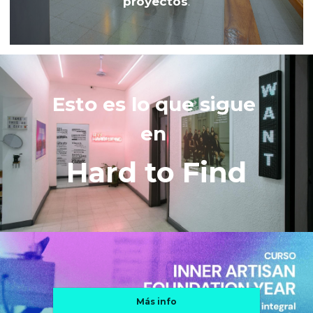
proyectos
.
Esto es lo que sigue 
en 
Hard to Find
Más info