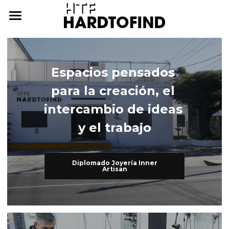
THE WHERE
THE WHAT
Espacios pensados 
THE WHO
The What
para la creación, el 
Inner Artisan
THE WHY
The Who
intercambio de ideas 
y el trabajo
International Workshops
At Home
THE HOW
Further Studies
Family
ONLINE CAMPUS
Diplomado Joyería Inner
Artisan
Try Hard
Dear Friends
THE ARCHIVE
3338255057
cursos@htf.org.mx