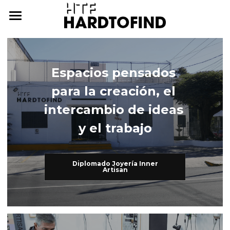
THE WHERE
THE WHAT
Espacios pensados 
THE WHO
The What
para la creación, el 
Inner Artisan
THE WHY
The Who
intercambio de ideas 
y el trabajo
International Workshops
At Home
THE HOW
Further Studies
Family
ONLINE CAMPUS
Diplomado Joyería Inner
Artisan
Try Hard
Dear Friends
THE ARCHIVE
3338255057
cursos@htf.org.mx