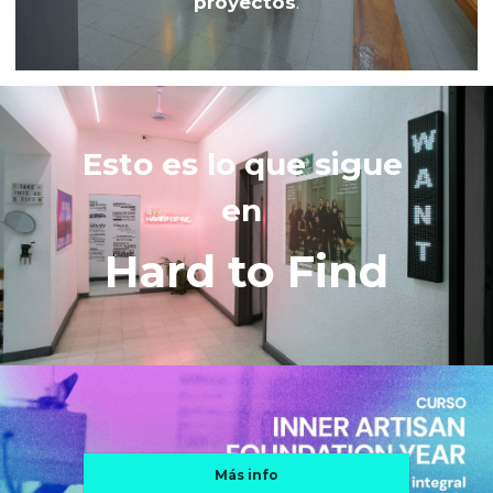
proyectos
.
Esto es lo que sigue 
en 
Hard to Find
Más info